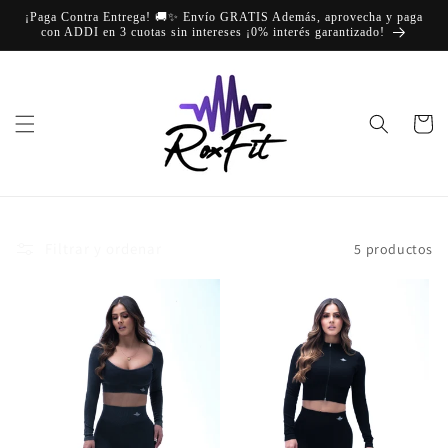
Ir
¡Paga Contra Entrega! 🚚✨ Envío GRATIS Además, aprovecha y paga
directamente
con ADDI en 3 cuotas sin intereses ¡0% interés garantizado!
al contenido
Carrito
Filtrar y ordenar
5 productos