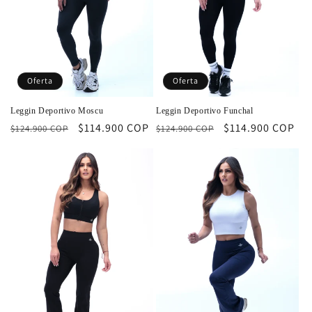
Oferta
Oferta
Leggin Deportivo Moscu
Leggin Deportivo Funchal
Precio
Precio
$114.900 COP
Precio
Precio
$114.900 COP
$124.900 COP
$124.900 COP
habitual
de
habitual
de
oferta
oferta