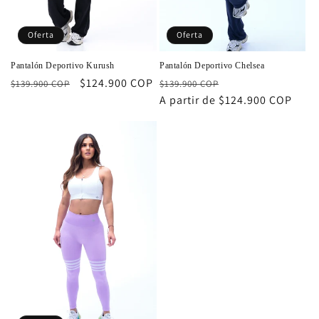
Oferta
Oferta
Pantalón Deportivo Kurush
Pantalón Deportivo Chelsea
Precio
Precio
$124.900 COP
Precio
Precio
$139.900 COP
$139.900 COP
habitual
de
habitual
A partir de $124.900 COP
de
oferta
oferta