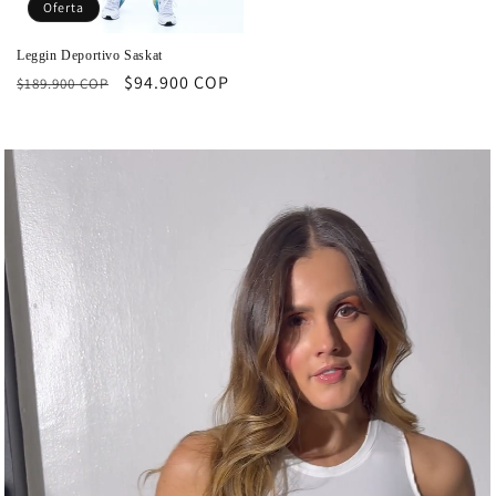
Oferta
Leggin Deportivo Saskat
Precio
Precio
$94.900 COP
$189.900 COP
habitual
de
oferta