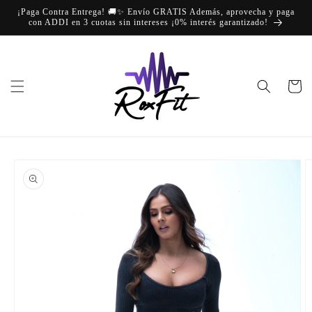
Ir
¡Paga Contra Entrega! 🚚✨ Envío GRATIS Además, aprovecha y paga
directamente
con ADDI en 3 cuotas sin intereses ¡0% interés garantizado!
al contenido
Carrito
Ir
directamente
a la
información
del producto