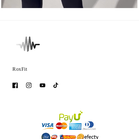
RoxFit
Facebook
Instagram
YouTube
TikTok